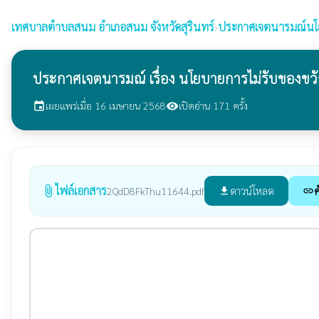
เทศบาลตำบลสนม
อำเภอสนม จังหวัดสุรินทร์
›
ประกาศเจตนารมณ์นโยบา
ประกาศเจตนารมณ์ เรื่อง นโยบายการไม่รับของขวัญ
เผยแพร่เมื่อ 16 เมษายน 2568
เปิดอ่าน 171 ครั้ง
event
visibility
ไฟล์เอกสาร
attach_file
ดาวน์โหลด
ค
2QdD8FkThu11644.pdf
file_download
link