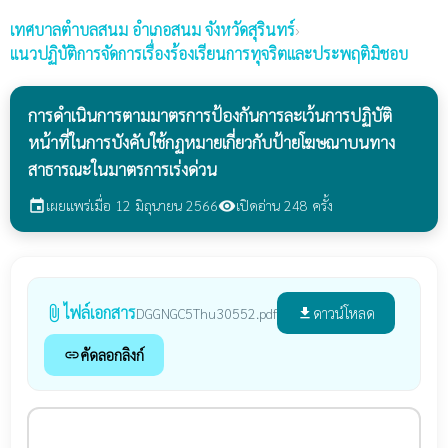
เทศบาลตำบลสนม
อำเภอสนม จังหวัดสุรินทร์
›
แนวปฏิบัติการจัดการเรื่องร้องเรียนการทุจริตและประพฤติมิชอบ
การดำเนินการตามมาตรการป้องกันการละเว้นการปฏิบัติ
หน้าที่ในการบังคับใช้กฏหมายเกี่ยวกับป้ายโฆษณาบนทาง
สาธารณะในมาตรการเร่งด่วน
เผยแพร่เมื่อ 12 มิถุนายน 2566
เปิดอ่าน 248 ครั้ง
event
visibility
ไฟล์เอกสาร
attach_file
ดาวน์โหลด
DGGNGC5Thu30552.pdf
file_download
คัดลอกลิงก์
link