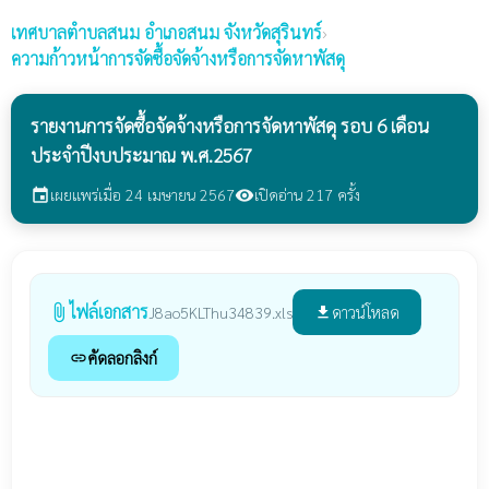
เทศบาลตำบลสนม
อำเภอสนม จังหวัดสุรินทร์
›
ความก้าวหน้าการจัดซื้อจัดจ้างหรือการจัดหาพัสดุ
รายงานการจัดซื้อจัดจ้างหรือการจัดหาพัสดุ รอบ 6 เดือน
ประจำปีงบประมาณ พ.ศ.2567
เผยแพร่เมื่อ 24 เมษายน 2567
เปิดอ่าน 217 ครั้ง
event
visibility
ไฟล์เอกสาร
attach_file
ดาวน์โหลด
J8ao5KLThu34839.xls
file_download
คัดลอกลิงก์
link