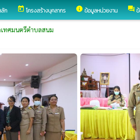
today
info
forum
หลัก
โครงสร้างบุคลากร
ข้อมูลหน่วยงาน
ข
ยกเทศมนตรีตำบลสนม