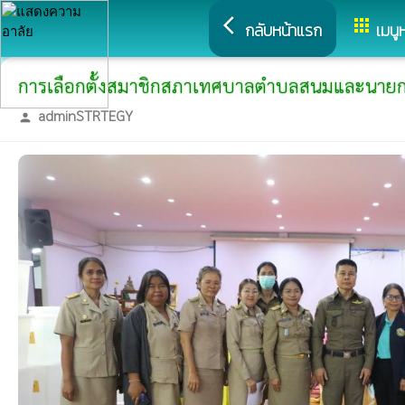
arrow_back_ios
apps
กลับหน้าแรก
เมนู
การเลือกตั้งสมาชิกสภาเทศบาลตำบลสนมและนา
adminSTRTEGY
person